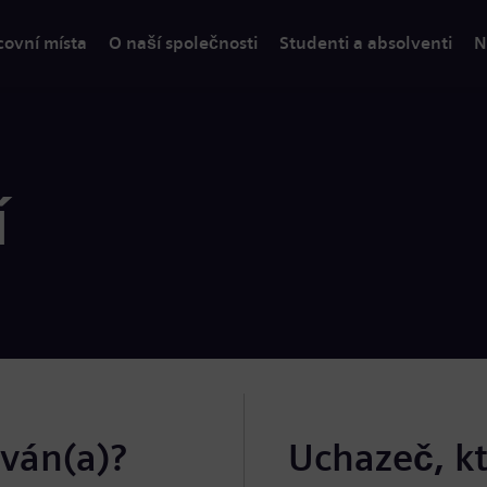
covní místa
O naší společnosti
Studenti a absolventi
N
í
ován(a)?
Uchazeč, k