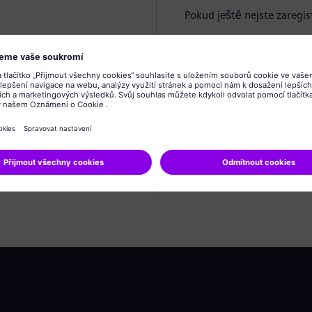
Pokud ještě nejste zaregis
Vytvořit profil