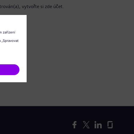
trován(a), vytvořte si zde účet.