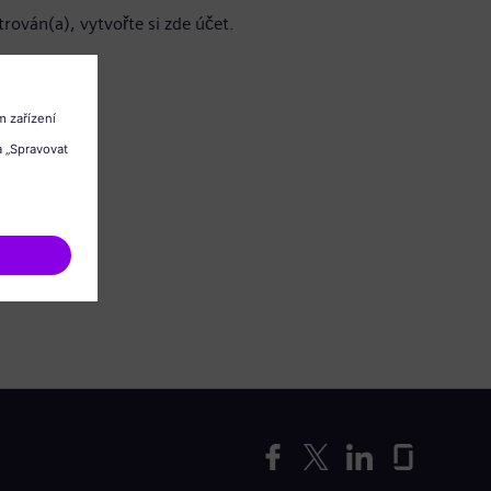
trován(a), vytvořte si zde účet.