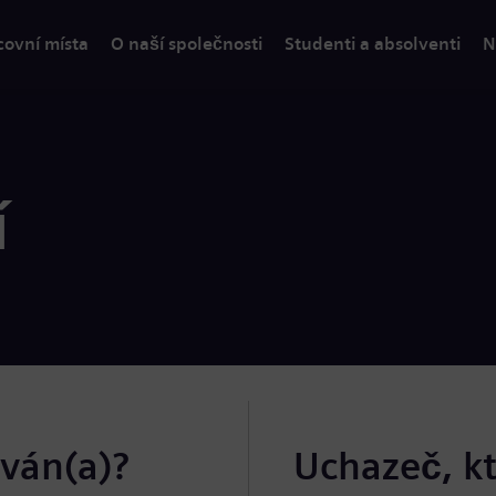
covní místa
O naší společnosti
Studenti a absolventi
N
í
ován(a)?
Uchazeč, k