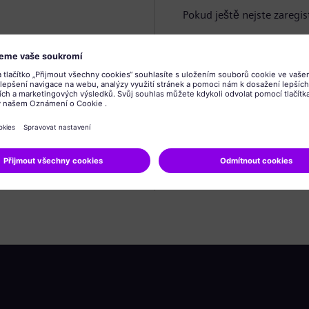
Pokud ještě nejste zaregis
Vytvořit profil