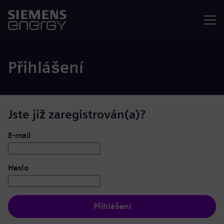
Nabídka
Přihlášení
Jste již zaregistrován(a)?
Přihlášení: uživatel a heslo
E-mail
Heslo
Přihlášení