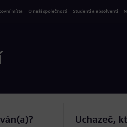
covní místa
O naší společnosti
Studenti a absolventi
N
í
ován(a)?
Uchazeč, k