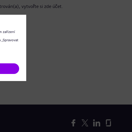
trován(a), vytvořte si zde účet.