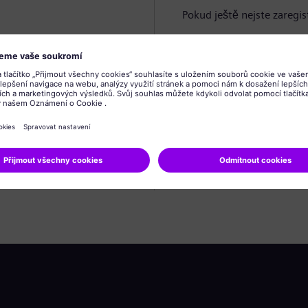
Pokud ještě nejste zaregis
Vytvořit profil