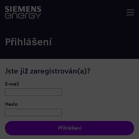
Nabídka
Přihlášení
Jste již zaregistrován(a)?
Přihlášení: uživatel a heslo
E-mail
Heslo
Přihlášení