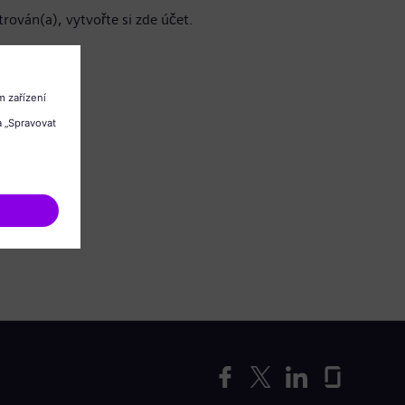
trován(a), vytvořte si zde účet.