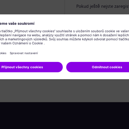
Pokud ještě nejste zaregis
Vytvořit profil