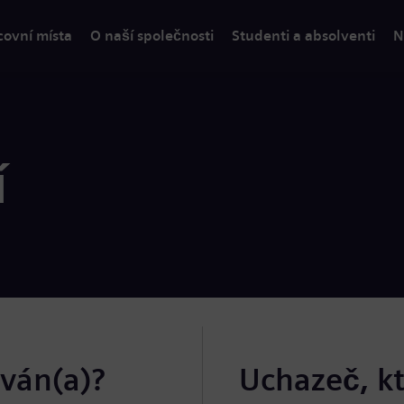
covní místa
O naší společnosti
Studenti a absolventi
N
í
ován(a)?
Uchazeč, k