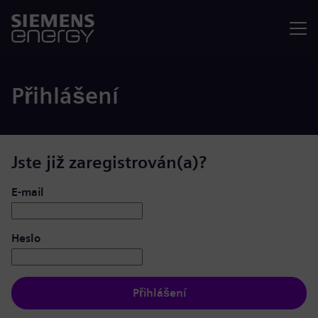
Nabídka
Přihlášení
Jste již zaregistrován(a)?
Přihlášení: uživatel a heslo
E-mail
Heslo
Přihlášení