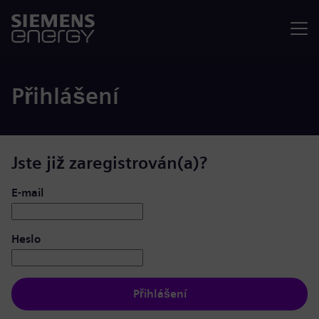
Nabídka
Přihlášení
Jste již zaregistrován(a)?
Přihlášení: uživatel a heslo
E-mail
Heslo
Přihlášení