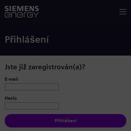
Nabídka
Přihlášení
Jste již zaregistrován(a)?
Přihlášení: uživatel a heslo
E-mail
Heslo
Přihlášení