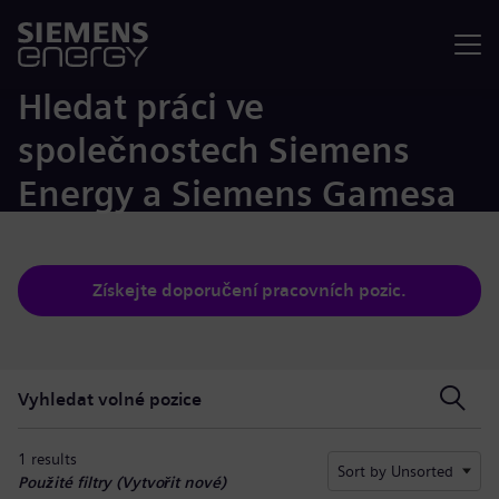
Nabídka
Hledat práci ve
společnostech Siemens
Energy a Siemens Gamesa
Získejte doporučení pracovních pozic.
Vyhledat volné pozice
Vyhledat volné pozice
1 results
Sort by Unsorted
Použité filtry (
Vytvořit nové
)